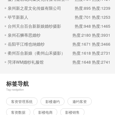
泉州新之星文化传媒有限公司
热度:895
热度:1239
毕节新新人
热度:701
热度:1253
台州天台百合新新娘婚纱摄影
热度:948
热度:1465
泉州石狮蒂思婚纱
热度:2180
热度:3931
岳阳平江维也纳婚纱
热度:1671
热度:3466
衢州百合新娘（衢州山禾摄影）
热度:1618
热度:2731
菏泽WM婚纱礼服馆
热度:1648
热度:2741
标签导航
Tag navigation
客资管理系统
影楼邀约
邀约客资
客资数据
影楼电商
影楼销售