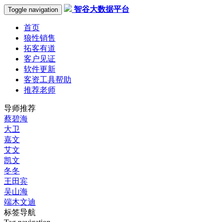
智谷大数据平台
Toggle navigation
首页
狼性销售
拓客有道
客户见证
软件更新
客资工具帮助
推荐老师
导师推荐
蔡碧海
大卫
嘉文
艾文
凯文
冬冬
王田宾
吴山海
端木文迪
标签导航