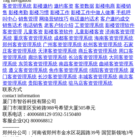
Tag navigation
客资管理系统
影楼邀约
邀约客资
客资数据
影楼电商
影楼销
售
影楼考勤
影楼习惯
影楼工作
影楼工作中做人做事
手机呼
叫中心
销售管理
网络营销技巧
电话邀约话术
客户邀约成交
销售话术
电话销售
老客户转介绍
工资管理系统
影楼管理软件
客资管理
儿童客资
影楼客资软件
儿童影楼客资
济南客资管理
系统
重庆客资管理系统
成都客资管理系统
海南客资管理系统
郑州客资管理系统
广州客资管理系统
杭州客资管理系统
石家
庄客资管理系统
天津客资管理系统
商丘客资管理系统
周口客
资管理系统
廊坊客资管理系统
长治客资管理系统
大同客资管
理系统
东莞客资管理系统
南昌客资管理系统
曲靖客资管理系
统
遵义客资管理系统
焦作客资管理系统
绵阳客资管理系统
厦
门客资管理系统
长沙客资管理系统
丰城客资管理系统
南京客
资管理系统
贵阳客资管理系统
驻马店客资管理系统
联系方式
contact information
厦门市智谷科技有限公司
厦门市湖里区安岭路988号希望大厦505单元
联系电话：4000688129 0592-5150480
客服企业QQ 800068812
-----------
郑州分公司：河南省郑州市金水区花园路39号 国贸新领地3号