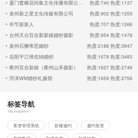
厦门鹭栖花间集文化传播有限公司（福建厦门良辰集摄影）
热度:740
热度:1137
泉州新之星文化传媒有限公司
热度:902
热度:1255
毕节新新人
热度:707
热度:1266
台州天台百合新新娘婚纱摄影
热度:954
热度:1478
泉州石狮蒂思婚纱
热度:2186
热度:3947
岳阳平江维也纳婚纱
热度:1678
热度:3483
衢州百合新娘（衢州山禾摄影）
热度:1627
热度:2746
菏泽WM婚纱礼服馆
热度:1659
热度:2756
标签导航
Tag navigation
客资管理系统
影楼邀约
邀约客资