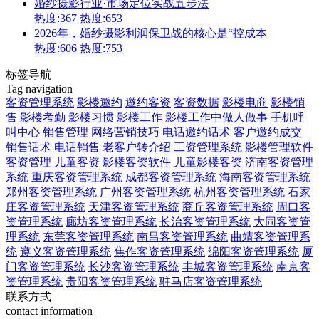
婚纱摄影行业·市场定位实战五步法
热度:367
热度:653
2026年，婚纱摄影利润保卫战的核心是“控成本
热度:606
热度:753
标签导航
Tag navigation
客资管理系统
影楼邀约
邀约客资
客资数据
影楼电商
影楼销
售
影楼考勤
影楼习惯
影楼工作
影楼工作中做人做事
手机呼
叫中心
销售管理
网络营销技巧
电话邀约话术
客户邀约成交
销售话术
电话销售
老客户转介绍
工资管理系统
影楼管理软件
客资管理
儿童客资
影楼客资软件
儿童影楼客资
济南客资管理
系统
重庆客资管理系统
成都客资管理系统
海南客资管理系统
郑州客资管理系统
广州客资管理系统
杭州客资管理系统
石家
庄客资管理系统
天津客资管理系统
商丘客资管理系统
周口客
资管理系统
廊坊客资管理系统
长治客资管理系统
大同客资管
理系统
东莞客资管理系统
南昌客资管理系统
曲靖客资管理系
统
遵义客资管理系统
焦作客资管理系统
绵阳客资管理系统
厦
门客资管理系统
长沙客资管理系统
丰城客资管理系统
南京客
资管理系统
贵阳客资管理系统
驻马店客资管理系统
联系方式
contact information