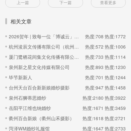
上一篇
下一篇
查看更多
相关文章
2026贺年 | 致每一位「博诚云」的家人
热度:708
热度:1772
杭州浚辰文传播有限公司（杭州无界影像空间）
热度:572
热度:1006
厦门鹭栖花间集文化传播有限公司（福建厦门良辰集摄影）
热度:733
热度:1114
泉州新之星文化传媒有限公司
热度:893
热度:1230
毕节新新人
热度:701
热度:1244
台州天台百合新新娘婚纱摄影
热度:947
热度:1458
泉州石狮蒂思婚纱
热度:2180
热度:3922
岳阳平江维也纳婚纱
热度:1671
热度:3459
衢州百合新娘（衢州山禾摄影）
热度:1618
热度:2721
菏泽WM婚纱礼服馆
热度:1647
热度:2733