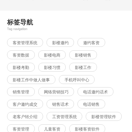
标签导航
Tag navigation
客资管理系统
影楼邀约
邀约客资
客资数据
影楼电商
影楼销售
影楼考勤
影楼习惯
影楼工作
影楼工作中做人做事
手机呼叫中心
销售管理
网络营销技巧
电话邀约话术
客户邀约成交
销售话术
电话销售
老客户转介绍
工资管理系统
影楼管理软件
客资管理
儿童客资
影楼客资软件