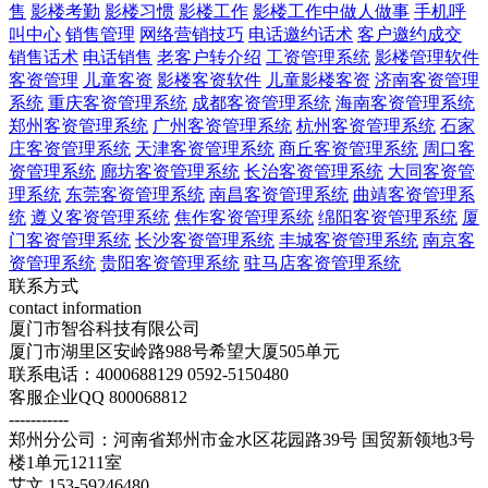
售
影楼考勤
影楼习惯
影楼工作
影楼工作中做人做事
手机呼
叫中心
销售管理
网络营销技巧
电话邀约话术
客户邀约成交
销售话术
电话销售
老客户转介绍
工资管理系统
影楼管理软件
客资管理
儿童客资
影楼客资软件
儿童影楼客资
济南客资管理
系统
重庆客资管理系统
成都客资管理系统
海南客资管理系统
郑州客资管理系统
广州客资管理系统
杭州客资管理系统
石家
庄客资管理系统
天津客资管理系统
商丘客资管理系统
周口客
资管理系统
廊坊客资管理系统
长治客资管理系统
大同客资管
理系统
东莞客资管理系统
南昌客资管理系统
曲靖客资管理系
统
遵义客资管理系统
焦作客资管理系统
绵阳客资管理系统
厦
门客资管理系统
长沙客资管理系统
丰城客资管理系统
南京客
资管理系统
贵阳客资管理系统
驻马店客资管理系统
联系方式
contact information
厦门市智谷科技有限公司
厦门市湖里区安岭路988号希望大厦505单元
联系电话：4000688129 0592-5150480
客服企业QQ 800068812
-----------
郑州分公司：河南省郑州市金水区花园路39号 国贸新领地3号
楼1单元1211室
艾文 153-59246480