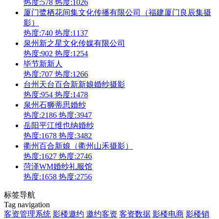
热度:578
热度:1026
厦门鹭栖花间集文化传播有限公司（福建厦门良辰集摄
影）
热度:740
热度:1137
泉州新之星文化传媒有限公司
热度:902
热度:1254
毕节新新人
热度:707
热度:1266
台州天台百合新新娘婚纱摄影
热度:954
热度:1478
泉州石狮蒂思婚纱
热度:2186
热度:3947
岳阳平江维也纳婚纱
热度:1678
热度:3482
衢州百合新娘（衢州山禾摄影）
热度:1627
热度:2746
菏泽WM婚纱礼服馆
热度:1658
热度:2756
标签导航
Tag navigation
客资管理系统
影楼邀约
邀约客资
客资数据
影楼电商
影楼销