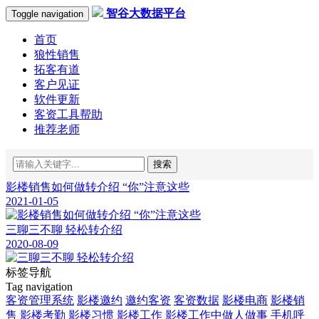
智谷大数据平台
Toggle navigation
首页
狼性销售
拓客有道
客户见证
软件更新
客资工具帮助
推荐老师
搜索
影楼销售如何做转介绍 “你”注意这些
2021-01-05
三聊三不聊 轻松转介绍
2020-08-09
标签导航
Tag navigation
客资管理系统
影楼邀约
邀约客资
客资数据
影楼电商
影楼销
售
影楼考勤
影楼习惯
影楼工作
影楼工作中做人做事
手机呼