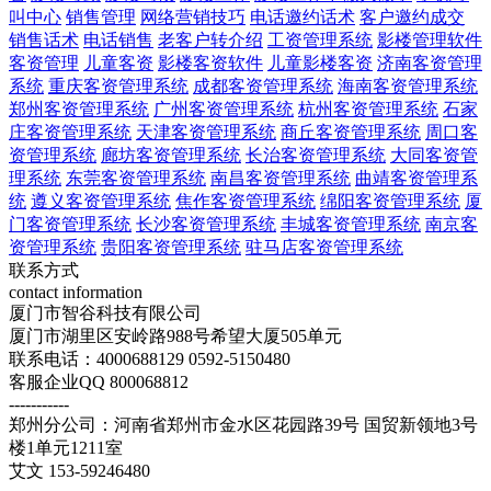
叫中心
销售管理
网络营销技巧
电话邀约话术
客户邀约成交
销售话术
电话销售
老客户转介绍
工资管理系统
影楼管理软件
客资管理
儿童客资
影楼客资软件
儿童影楼客资
济南客资管理
系统
重庆客资管理系统
成都客资管理系统
海南客资管理系统
郑州客资管理系统
广州客资管理系统
杭州客资管理系统
石家
庄客资管理系统
天津客资管理系统
商丘客资管理系统
周口客
资管理系统
廊坊客资管理系统
长治客资管理系统
大同客资管
理系统
东莞客资管理系统
南昌客资管理系统
曲靖客资管理系
统
遵义客资管理系统
焦作客资管理系统
绵阳客资管理系统
厦
门客资管理系统
长沙客资管理系统
丰城客资管理系统
南京客
资管理系统
贵阳客资管理系统
驻马店客资管理系统
联系方式
contact information
厦门市智谷科技有限公司
厦门市湖里区安岭路988号希望大厦505单元
联系电话：4000688129 0592-5150480
客服企业QQ 800068812
-----------
郑州分公司：河南省郑州市金水区花园路39号 国贸新领地3号
楼1单元1211室
艾文 153-59246480