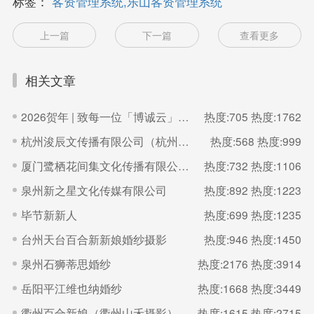
标签：
客资管理系统,乐山客资管理系统
上一篇
下一篇
查看更多
相关文章
2026贺年 | 致每一位「博诚云」的家人
热度:705
热度:1762
杭州浚辰文传播有限公司（杭州无界影像空间）
热度:568
热度:999
厦门鹭栖花间集文化传播有限公司（福建厦门良辰集摄影）
热度:732
热度:1106
泉州新之星文化传媒有限公司
热度:892
热度:1223
毕节新新人
热度:699
热度:1235
台州天台百合新新娘婚纱摄影
热度:946
热度:1450
泉州石狮蒂思婚纱
热度:2176
热度:3914
岳阳平江维也纳婚纱
热度:1668
热度:3449
衢州百合新娘（衢州山禾摄影）
热度:1615
热度:2715