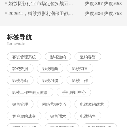
婚纱摄影行业·市场定位实战五步法
热度:367
热度:653
2026年，婚纱摄影利润保卫战的核心是“控成本
热度:606
热度:753
标签导航
Tag navigation
客资管理系统
影楼邀约
邀约客资
客资数据
影楼电商
影楼销售
影楼考勤
影楼习惯
影楼工作
影楼工作中做人做事
手机呼叫中心
销售管理
网络营销技巧
电话邀约话术
客户邀约成交
销售话术
电话销售