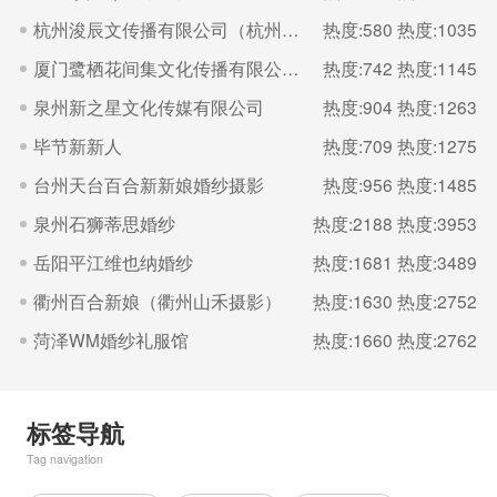
杭州浚辰文传播有限公司（杭州无界影像空间）
热度:580
热度:1035
厦门鹭栖花间集文化传播有限公司（福建厦门良辰集摄影）
热度:742
热度:1145
泉州新之星文化传媒有限公司
热度:904
热度:1263
毕节新新人
热度:709
热度:1275
台州天台百合新新娘婚纱摄影
热度:956
热度:1485
泉州石狮蒂思婚纱
热度:2188
热度:3953
岳阳平江维也纳婚纱
热度:1681
热度:3489
衢州百合新娘（衢州山禾摄影）
热度:1630
热度:2752
菏泽WM婚纱礼服馆
热度:1660
热度:2762
标签导航
Tag navigation