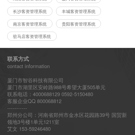
长沙客资管理系统
丰城客资管理系统
南京客资管理系统
贵阳客资管理系统
驻马店客资管理系统
联系方式
contact information
厦门市智谷科技有限公司
厦门市湖里区安岭路988号希望大厦505单元
联系电话：4000688129 0592-5150480
客服企业QQ 800068812
-----------
郑州分公司：河南省郑州市金水区花园路39号 国贸新
领地3号楼1单元1211室
艾文 153-59246480