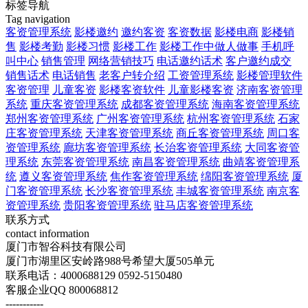
标签导航
Tag navigation
客资管理系统
影楼邀约
邀约客资
客资数据
影楼电商
影楼销
售
影楼考勤
影楼习惯
影楼工作
影楼工作中做人做事
手机呼
叫中心
销售管理
网络营销技巧
电话邀约话术
客户邀约成交
销售话术
电话销售
老客户转介绍
工资管理系统
影楼管理软件
客资管理
儿童客资
影楼客资软件
儿童影楼客资
济南客资管理
系统
重庆客资管理系统
成都客资管理系统
海南客资管理系统
郑州客资管理系统
广州客资管理系统
杭州客资管理系统
石家
庄客资管理系统
天津客资管理系统
商丘客资管理系统
周口客
资管理系统
廊坊客资管理系统
长治客资管理系统
大同客资管
理系统
东莞客资管理系统
南昌客资管理系统
曲靖客资管理系
统
遵义客资管理系统
焦作客资管理系统
绵阳客资管理系统
厦
门客资管理系统
长沙客资管理系统
丰城客资管理系统
南京客
资管理系统
贵阳客资管理系统
驻马店客资管理系统
联系方式
contact information
厦门市智谷科技有限公司
厦门市湖里区安岭路988号希望大厦505单元
联系电话：4000688129 0592-5150480
客服企业QQ 800068812
-----------