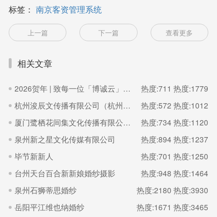
标签：
南京客资管理系统
上一篇
下一篇
查看更多
相关文章
2026贺年 | 致每一位「博诚云」的家人
热度:711
热度:1779
杭州浚辰文传播有限公司（杭州无界影像空间）
热度:572
热度:1012
厦门鹭栖花间集文化传播有限公司（福建厦门良辰集摄影）
热度:734
热度:1120
泉州新之星文化传媒有限公司
热度:894
热度:1237
毕节新新人
热度:701
热度:1250
台州天台百合新新娘婚纱摄影
热度:948
热度:1464
泉州石狮蒂思婚纱
热度:2180
热度:3930
岳阳平江维也纳婚纱
热度:1671
热度:3465