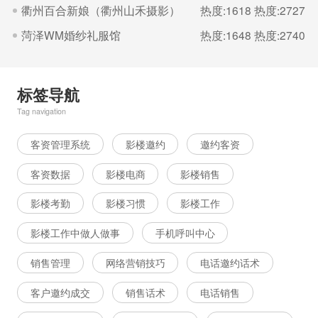
衢州百合新娘（衢州山禾摄影）
热度:1618
热度:2727
菏泽WM婚纱礼服馆
热度:1648
热度:2740
标签导航
Tag navigation
客资管理系统
影楼邀约
邀约客资
客资数据
影楼电商
影楼销售
影楼考勤
影楼习惯
影楼工作
影楼工作中做人做事
手机呼叫中心
销售管理
网络营销技巧
电话邀约话术
客户邀约成交
销售话术
电话销售