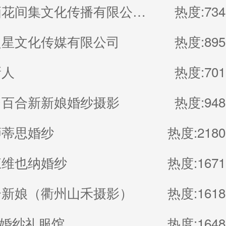
厦门鹭栖花间集文化传播有限公司（福建厦门良辰集摄影）
热度:734
之星文化传媒有限公司
热度:895
新人
热度:701
台百合新新娘婚纱摄影
热度:948
狮蒂思婚纱
热度:2180
江维也纳婚纱
热度:1671
合新娘（衢州山禾摄影）
热度:1618
M婚纱礼服馆
热度:1648