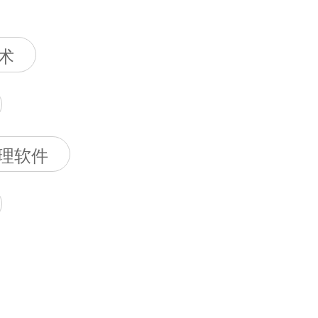
术
理软件