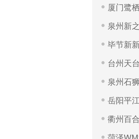
泉州新
毕节新
台州天
泉州石
岳阳平
衢州百
菏泽W