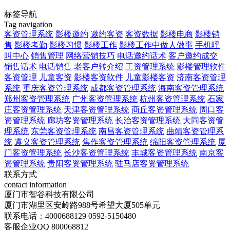
标签导航
Tag navigation
客资管理系统
影楼邀约
邀约客资
客资数据
影楼电商
影楼销
售
影楼考勤
影楼习惯
影楼工作
影楼工作中做人做事
手机呼
叫中心
销售管理
网络营销技巧
电话邀约话术
客户邀约成交
销售话术
电话销售
老客户转介绍
工资管理系统
影楼管理软件
客资管理
儿童客资
影楼客资软件
儿童影楼客资
济南客资管理
系统
重庆客资管理系统
成都客资管理系统
海南客资管理系统
郑州客资管理系统
广州客资管理系统
杭州客资管理系统
石家
庄客资管理系统
天津客资管理系统
商丘客资管理系统
周口客
资管理系统
廊坊客资管理系统
长治客资管理系统
大同客资管
理系统
东莞客资管理系统
南昌客资管理系统
曲靖客资管理系
统
遵义客资管理系统
焦作客资管理系统
绵阳客资管理系统
厦
门客资管理系统
长沙客资管理系统
丰城客资管理系统
南京客
资管理系统
贵阳客资管理系统
驻马店客资管理系统
联系方式
contact information
厦门市智谷科技有限公司
厦门市湖里区安岭路988号希望大厦505单元
联系电话：4000688129 0592-5150480
客服企业QQ 800068812