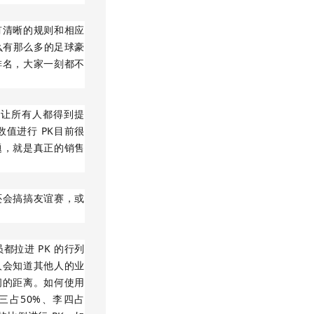
有清晰的规则和相应
么有那么多的足球豪
排名，大家一刻都不
了让所有人都得到提
值进行 PK目前很
题，就是真正的销售
还会搞搞友谊赛，或
拉进 PK 的行列
人会知道其他人的业
间的距离。如何使用
三占50%、李四占