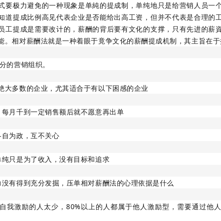
式要极力避免的一种现象是单純的提成制，单纯地只是给营销人员一
知道提成比例高见代表企业是否能给出高工资，但并不代表是合理的
员工提成是需要改计的，薪酬的背后要有文化的支撑，只有先进的薪
能。相对薪酬法就是一种着眼于竟争文化的薪酬提成机制，其主旨在于
部分的营销组织。
绝大多数的企业，尤其适合于有以下困感的企业
，每月千到一定销售额后就不愿意再出单
各自为政，互不关心
单纯只是为了收入，没有目标和追求
力没有得到充分发掘，压单相对薪酬法的心理依据是什么
自我激励的人太少，80%以上的人都属于他人激励型，需要通过他