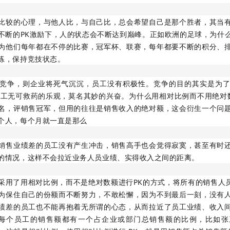
比较的心理，与他人比，与自己比，总会希望自己是那个胜者，其当
不断的PK激励下，人的状态会不断达到巅峰。正如欧洲的足球，为什
为他们每年都在不停的比赛，冠军杯、联赛，每年都要不断的积分、
练，保持竞技状态。
竞争，则企业将死气沉沉，员工没有积极性。竞争的目的其实是为
员工无可救药的乐观，莫名其妙的兴奋。为什么用相对比例而不用绝对数
名，评销售冠军，但用的往往是销售收入的绝对额，这会衍生一个问
个人，每个月就一直是那么
销售业绩差的员工没有产生冲击，销售高手也会觉得寂寞，甚至有时
的情况，这样不会拉近业务人员业绩、实得收入之间的距离。
采用了用相对比例，而不是绝对数额进行PK的方式，将所有的销售人员都
为保住自己的份额而不断努力，不敢松懈，因为不到最后一刻，没有
绩差的员工也不能再抱着无所谓的心态，从而拉近了员工业绩、收入
K每个员工的销售额都有一个占企业或部门总销售额的比例，比如张