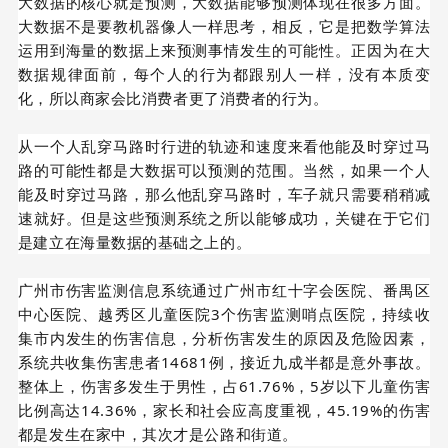
大数据的核心就是预测，大数据能够预测体现在很多方面。
大数据不是要教机器像人一样思考，相反，它是把数学算法
运用到海量的数据上来预测事情发生的可能性。正因为在大
数据规律面前，每个人的行为都跟别人一
样，没有本质变
化，所以商家会比消费者更了消费者的行为。
从一个人乱穿马路时行进的轨迹和速度来看他能及时穿过马
路的可能性都是大数据可以预测的范围。当然，如果一个人
能及时穿过马路，那么他乱穿马路时，车子就只需要稍稍减
速就好。但是这些预测系统之所以能够成功，关键在于它们
是建立在海量数据的基础之上的。
广州市伤害监测信息系统通过广州市红十字会医院、番禺区
中心医院、越秀区儿童医院3个伤害监测哨点医院，持续收
集市内发生的伤害信息，分析伤害发生的原因及危险因素，
系统共收集伤害患者14681例，接近九成半都是意外事故。
整体上，伤害多发生于男性，占61.76%，5岁以下儿童伤害
比例高达14.36%，家长和社会应高度重视，45.19%的伤害
都是发生在家中，其次才是公路和街道。