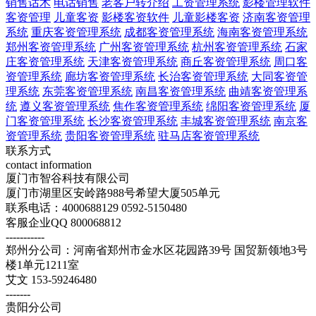
销售话术
电话销售
老客户转介绍
工资管理系统
影楼管理软件
客资管理
儿童客资
影楼客资软件
儿童影楼客资
济南客资管理
系统
重庆客资管理系统
成都客资管理系统
海南客资管理系统
郑州客资管理系统
广州客资管理系统
杭州客资管理系统
石家
庄客资管理系统
天津客资管理系统
商丘客资管理系统
周口客
资管理系统
廊坊客资管理系统
长治客资管理系统
大同客资管
理系统
东莞客资管理系统
南昌客资管理系统
曲靖客资管理系
统
遵义客资管理系统
焦作客资管理系统
绵阳客资管理系统
厦
门客资管理系统
长沙客资管理系统
丰城客资管理系统
南京客
资管理系统
贵阳客资管理系统
驻马店客资管理系统
联系方式
contact information
厦门市智谷科技有限公司
厦门市湖里区安岭路988号希望大厦505单元
联系电话：4000688129 0592-5150480
客服企业QQ 800068812
-----------
郑州分公司：河南省郑州市金水区花园路39号 国贸新领地3号
楼1单元1211室
艾文 153-59246480
-------
贵阳分公司