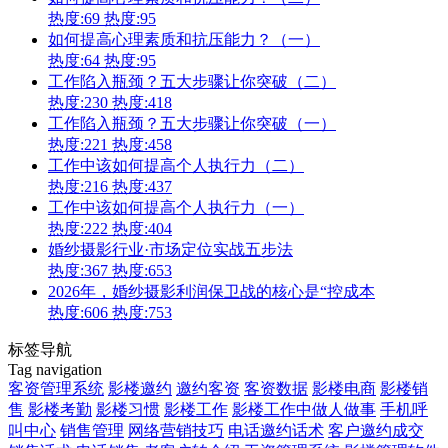
热度:69
热度:95
如何提高心理素质和抗压能力？（一）
热度:64
热度:95
工作陷入瓶颈？五大步骤让你突破（二）
热度:230
热度:418
工作陷入瓶颈？五大步骤让你突破（一）
热度:221
热度:458
工作中该如何提高个人执行力（二）
热度:216
热度:437
工作中该如何提高个人执行力（一）
热度:222
热度:404
婚纱摄影行业·市场定位实战五步法
热度:367
热度:653
2026年，婚纱摄影利润保卫战的核心是“控成本
热度:606
热度:753
标签导航
Tag navigation
客资管理系统
影楼邀约
邀约客资
客资数据
影楼电商
影楼销
售
影楼考勤
影楼习惯
影楼工作
影楼工作中做人做事
手机呼
叫中心
销售管理
网络营销技巧
电话邀约话术
客户邀约成交