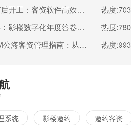
影楼春节后开工：客资软件高效运维要点
热度:703
破茧成蝶：影楼数字化年度答卷—博诚云ERP与CRM系统落地应用深度总结
热度:780
影楼CRM公海客资管理指南：从“沉睡名单”到“复购与转介绍引擎
热度:993
航
n
理系统
影楼邀约
邀约客资