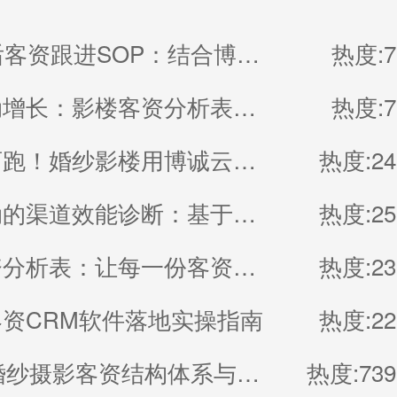
影楼00后客资跟进SOP：结合博诚云SCRM系统的意向识别与成交闭环
热度:7
数据驱动增长：影楼客资分析表在日常运营中的核心价值与实践
热度:7
年中不盲跑！婚纱影楼用博诚云系统做客资复盘，下半年业绩翻倍
热度:24
数据驱动的渠道效能诊断：基于销控表的深度分析
热度:25
报备客资分析表：让每一份客资都产生价值的“经营仪表盘”
热度:23
资CRM软件落地实操指南
热度:22
2026年婚纱摄影客资结构体系与精细化跟单指南
热度:739