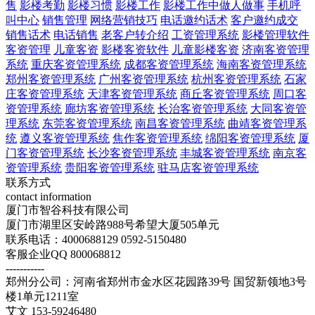
售
影楼考勤
影楼习惯
影楼工作
影楼工作中做人做事
手机呼
叫中心
销售管理
网络营销技巧
电话邀约话术
客户邀约成交
销售话术
电话销售
老客户转介绍
工资管理系统
影楼管理软件
客资管理
儿童客资
影楼客资软件
儿童影楼客资
济南客资管理
系统
重庆客资管理系统
成都客资管理系统
海南客资管理系统
郑州客资管理系统
广州客资管理系统
杭州客资管理系统
石家
庄客资管理系统
天津客资管理系统
商丘客资管理系统
周口客
资管理系统
廊坊客资管理系统
长治客资管理系统
大同客资管
理系统
东莞客资管理系统
南昌客资管理系统
曲靖客资管理系
统
遵义客资管理系统
焦作客资管理系统
绵阳客资管理系统
厦
门客资管理系统
长沙客资管理系统
丰城客资管理系统
南京客
资管理系统
贵阳客资管理系统
驻马店客资管理系统
联系方式
contact information
厦门市智谷科技有限公司
厦门市湖里区安岭路988号希望大厦505单元
联系电话：4000688129 0592-5150480
客服企业QQ 800068812
-----------
郑州分公司：河南省郑州市金水区花园路39号 国贸新领地3号
楼1单元1211室
艾文 153-59246480