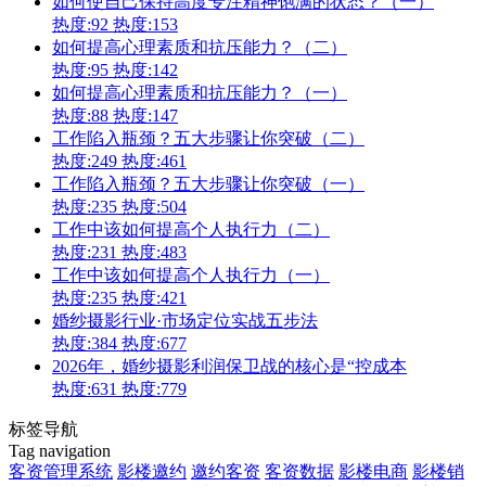
如何使自己保持高度专注精神饱满的状态？（一）
热度:92
热度:153
如何提高心理素质和抗压能力？（二）
热度:95
热度:142
如何提高心理素质和抗压能力？（一）
热度:88
热度:147
工作陷入瓶颈？五大步骤让你突破（二）
热度:249
热度:461
工作陷入瓶颈？五大步骤让你突破（一）
热度:235
热度:504
工作中该如何提高个人执行力（二）
热度:231
热度:483
工作中该如何提高个人执行力（一）
热度:235
热度:421
婚纱摄影行业·市场定位实战五步法
热度:384
热度:677
2026年，婚纱摄影利润保卫战的核心是“控成本
热度:631
热度:779
标签导航
Tag navigation
客资管理系统
影楼邀约
邀约客资
客资数据
影楼电商
影楼销