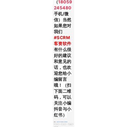
（
18059
245480
手机/微
信）当然
如果您对
我们
#S
CRM
客资软件
有什么很
好的建议
和意见的
话，也欢
迎您给小
编留言
哦！（扫
下面二维
码，可以
关注小编
抖音与小
红书）
标签：
邀约客资,影楼邀约,客资数据
上一篇
下一篇
查看更多