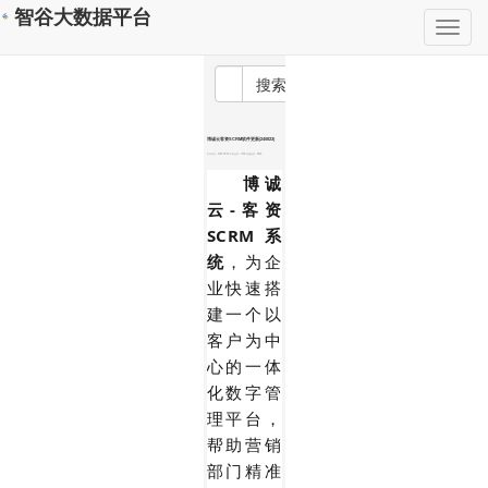
智谷大数据平台
Toggle
navigation
搜索
博诚云客资SCRM软件更新(240823)
发布时间：2024-09-06 手机热度：1748 电脑热度：3323
博诚
云-客资
SCRM系
统
，为企
业快速搭
建一个以
客户为中
心的一体
化数字管
理平台，
帮助营销
部门精准