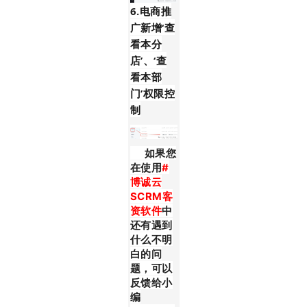
6.电商推
广新增‘查
看本分
店’、‘查
看本部
门’权限控
制
如果您
在使用
#
博诚云
SCRM客
资软件
中
还有遇到
什么不明
白的问
题，可以
反馈给小
编