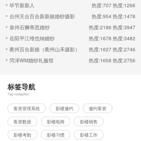
毕节新新人
热度:707
热度:1266
台州天台百合新新娘婚纱摄影
热度:954
热度:1478
泉州石狮蒂思婚纱
热度:2186
热度:3947
岳阳平江维也纳婚纱
热度:1678
热度:3482
衢州百合新娘（衢州山禾摄影）
热度:1627
热度:2746
菏泽WM婚纱礼服馆
热度:1658
热度:2756
标签导航
Tag navigation
客资管理系统
影楼邀约
邀约客资
客资数据
影楼电商
影楼销售
影楼考勤
影楼习惯
影楼工作