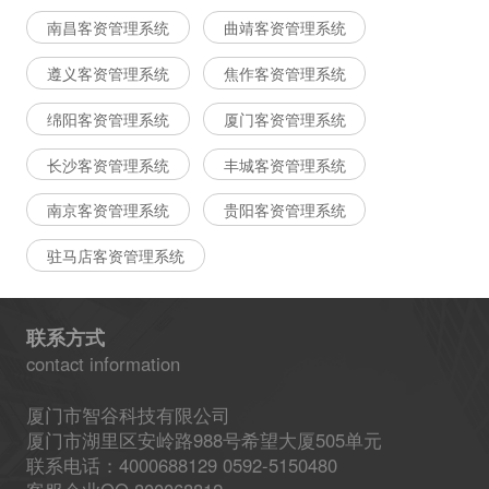
南昌客资管理系统
曲靖客资管理系统
遵义客资管理系统
焦作客资管理系统
绵阳客资管理系统
厦门客资管理系统
长沙客资管理系统
丰城客资管理系统
南京客资管理系统
贵阳客资管理系统
驻马店客资管理系统
联系方式
contact information
厦门市智谷科技有限公司
厦门市湖里区安岭路988号希望大厦505单元
联系电话：4000688129 0592-5150480