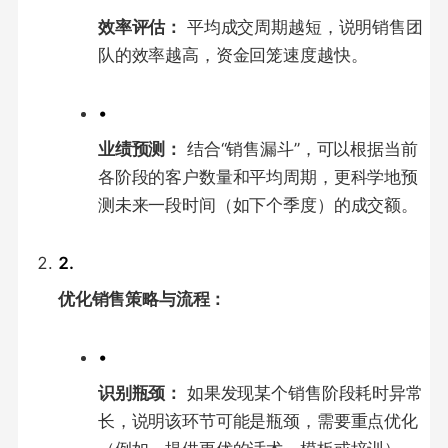
效率评估：
平均成交周期越短，说明销售团
队的效率越高，资金回笼速度越快。
•
业绩预测：
结合“销售漏斗”，可以根据当前
各阶段的客户数量和平均周期，更科学地预
测未来一段时间（如下个季度）的成交额。
2.
优化销售策略与流程：
•
识别瓶颈：
如果发现某个销售阶段耗时异常
长，说明该环节可能是瓶颈，需要重点优化