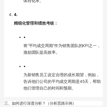
体转化率。
4.
精细化管理和绩效考核：
•
将“平均成交周期”作为销售团队的KPI之一，
激励团队提高效率。
•
为新销售员工设定合理的成长期望，例如，
告诉他们公司的平均成交周期是45天，帮助
他们管理自己的时间和预期。
三、如何进行深度分析？（分析思路示例）