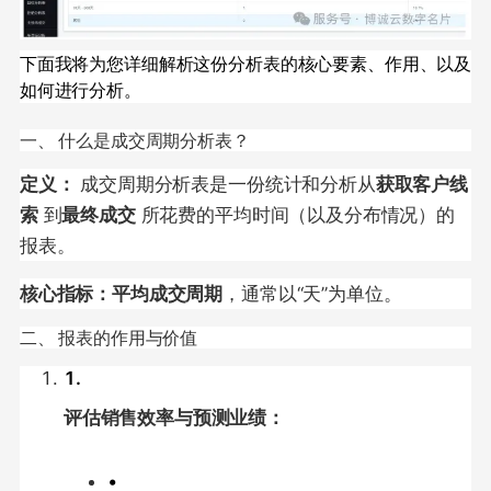
下面我将为您详细解析这份分析表的核心要素、作用、以及
如何进行分析。
一、 什么是成交周期分析表？
定义：
成交周期分析表是一份统计和分析从
获取客户线
索
到
最终成交
所花费的平均时间（以及分布情况）的
报表。
核心指标：
平均成交周期
，通常以“天”为单位。
二、 报表的作用与价值
1.
评估销售效率与预测业绩：
•