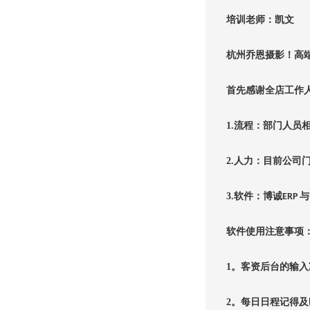
培训老师：凯文
杭州乔恩摄影！高
首先感谢全店工作
1.
流程：部门人员
2.
人力：目前公司
3.
软件：博诚
与
ERP
软件使用注意事项
1
。客资后台的输入
2
。每日日程记得及