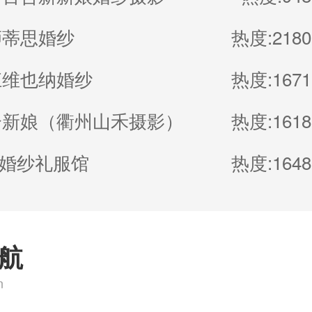
狮蒂思婚纱
热度:2180
江维也纳婚纱
热度:1671
合新娘（衢州山禾摄影）
热度:1618
M婚纱礼服馆
热度:1648
航
n