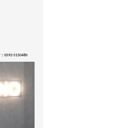
话：
0592-5150480