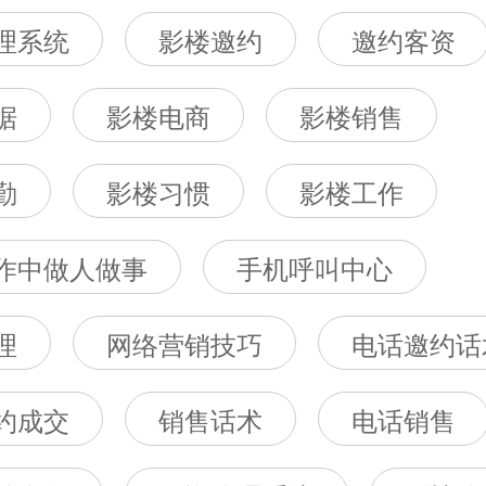
理系统
影楼邀约
邀约客资
据
影楼电商
影楼销售
勤
影楼习惯
影楼工作
作中做人做事
手机呼叫中心
理
网络营销技巧
电话邀约话
约成交
销售话术
电话销售