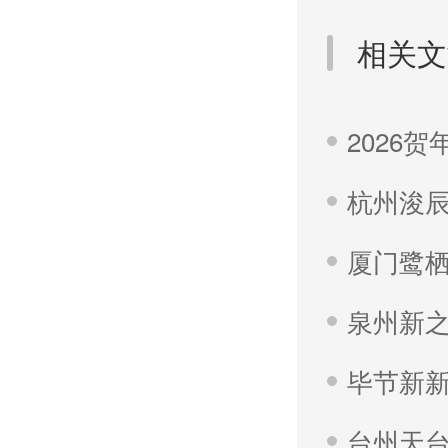
相关文
泉州新
毕节新
台州天