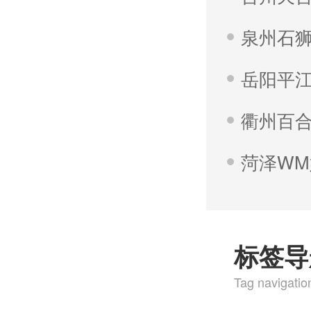
泉州石
岳阳平
衢州百
菏泽W
标签导
Tag navigatio