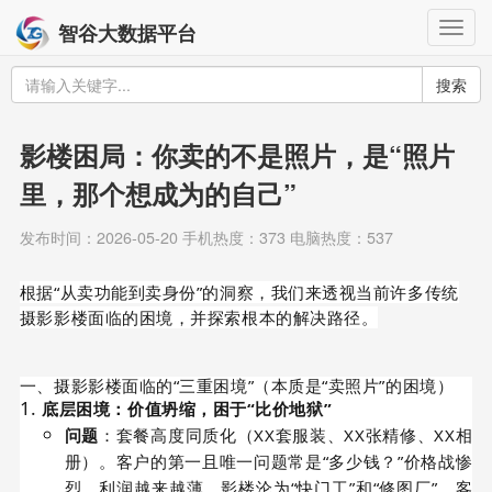
Togg
智谷大数据平台
navig
搜索
影楼困局：你卖的不是照片，是“照片
里，那个想成为的自己”
发布时间：2026-05-20 手机热度：373 电脑热度：537
根据“从卖功能到卖身份”的洞察，我们来透视当前许多传统
摄影影楼面临的困境，并探索根本的解决路径。
一、摄影影楼面临的“三重困境”（本质是“卖照片”的困境）
底层困境：价值坍缩，困于“比价地狱”
问题
：套餐高度同质化（XX套服装、XX张精修、XX相
册）。客户的第一且唯一问题常是“多少钱？”价格战惨
烈，利润越来越薄。影楼沦为“快门工”和“修图厂”，客