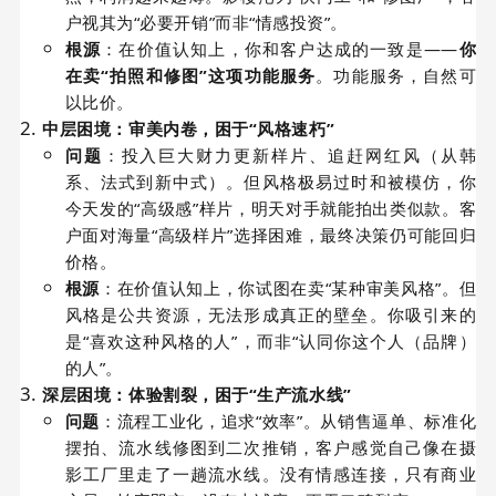
户视其为“必要开销”而非“情感投资”。
根源
：在价值认知上，你和客户达成的一致是——
你
在卖“拍照和修图”这项功能服务
。功能服务，自然可
以比价。
中层困境：审美内卷，困于“风格速朽”
问题
：投入巨大财力更新样片、追赶网红风（从韩
系、法式到新中式）。但风格极易过时和被模仿，你
今天发的“高级感”样片，明天对手就能拍出类似款。客
户面对海量“高级样片”选择困难，最终决策仍可能回归
价格。
根源
：在价值认知上，你试图在卖“某种审美风格”。但
风格是公共资源，无法形成真正的壁垒。你吸引来的
是“喜欢这种风格的人”，而非“认同你这个人（品牌）
的人”。
深层困境：体验割裂，困于“生产流水线”
问题
：流程工业化，追求“效率”。从销售逼单、标准化
摆拍、流水线修图到二次推销，客户感觉自己像在摄
影工厂里走了一趟流水线。没有情感连接，只有商业