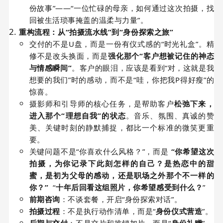
份故事”——“一位忙碌的母亲，如何通过这次拍摄，找
回被生活琐事掩盖的温柔与力量”。
重构流程：从“拍摄流水线”到“身份探索之旅”
交付的不是U盘，而是一份有仪式感的“时光礼盒”。精
修不是改头换面，而是
强化那个“客户想被记住的神态
与情感瞬间”
。客户的眼泪，应该是看到“对，这就是我
想要的我们”时的感动，而不是“哇，你把我P得好瘦”的
惊喜。
摄影师和引导师的核心任务，是帮助客户
松弛下来，
进入那个“理想自我”的状态
。音乐、氛围、真诚的赞
美、关键时刻的静默捕捉，都比一个标准的微笑更重
要。
关键问题不是“你喜欢什么风格？”，而是
“你希望这次
拍摄，为你记录下此刻怎样的自己？是热恋中的甜
蜜，是初为父母的感动，还是职场之外那个不一样的
你？”
“
十年后回看这组照片，你希望感受到什么？
”
前期咨询
：不谈套餐，开启“身份探索对话”。
拍摄过程
：不是执行动作清单，而是“
身份仪式营造
”。
后期与交付
：不是交片和推销加片，而是“
身份礼赠
”。