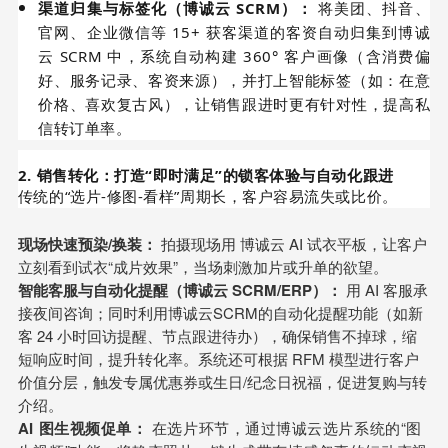
渠道归集与标签化（博诚云 SCRM）：
将美团、抖音、
官网、企业微信等 15+ 获客渠道的客资自动归集到博诚
云 SCRM 中，系统自动构建 360° 客户画像（含消费偏
好、服务记录、客资来源），并打上智能标签（如：在意
价格、喜欢复古风），让销售跟进时更有针对性，提高私
信转订单率。
2. 销售转化：打造“即时满足”的锁客体验与自动化跟进
传统的“选片-修图-看样”周期长，客户容易流失或比价。
现场快速预染/换装：
拍摄现场用 博诚云 AI 试衣平板，让客户
立刻看到试衣“成片效果”，当场刺激加片或升单的欲望。
智能客服与自动化提醒（博诚云 SCRM/ERP）：
用 AI 客服承
接夜间咨询；同时利用博诚云SCRM的自动化提醒功能（如新
客 24 小时回访提醒、节点跟进待办），确保销售不掉球，缩
短响应时间，提升转化率。系统还可根据 RFM 模型进行客户
价值分层，触发专属优惠券或生日/纪念日祝福，促进复购与转
介绍。
AI 图生视频促单：
在选片环节，通过博诚云选片系统的“图