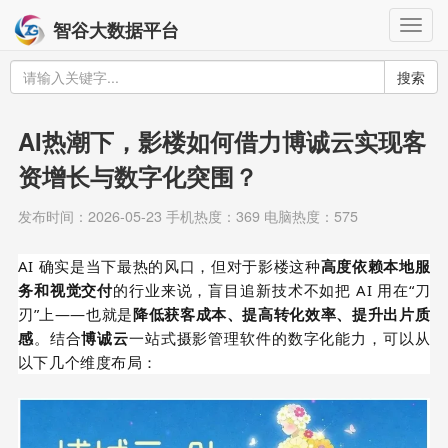
Togg
智谷大数据平台
navig
搜索
AI热潮下，影楼如何借力博诚云实现客
资增长与数字化突围？
发布时间：2026-05-23 手机热度：369 电脑热度：575
AI 确实是当下最热的风口，但对于影楼这种
高度依赖本地服
务和视觉交付
的行业来说，盲目追新技术不如把 AI 用在“刀
刃”上——也就是
降低获客成本、提高转化效率、提升出片质
感
。结合
博诚云
一站式摄影管理软件的数字化能力，可以从
以下几个维度布局：