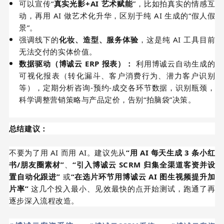
可以宣传“
真实光影+AI 艺术赋能
”，比如拍真实的情感互
动，再用 AI 做艺术化升华，区别于纯 AI 生成的“假人假
景”。
强调线下的
化妆、造型、服务体验
，这是纯 AI 工具目前
无法交付的实体价值。
数据驱动（博诚云 ERP 报表）：
利用博诚云自动生成的
可视化报表（转化漏斗、客户消费行为、潜力客户识别
等），定期分析咨询-预约-成交各环节数据，识别瓶颈，
科学调整营销策略与产品定价，告别“拍脑袋”决策。
总结建议：
不要为了用 AI 而用 AI。建议先从
“用 AI 每天生成 3 条小红
书/朋友圈素材”
、
“引入博诚云 SCRM 归集全渠道客资并设
置自动化跟进”
或
“在选片环节用博诚云 AI 图生视频提升加
片率”
这几个投入最小、见效最快的点开始测试，跑通了再
逐步深入流程改造。