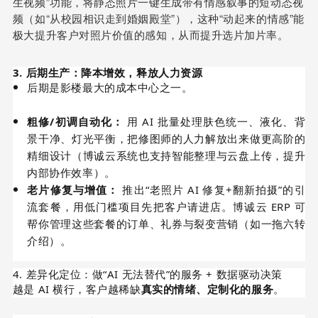
生视频”功能，将静态照片一键生成带有情感叙事的短动态视
频（如“从校园相识走到婚姻殿堂”），这种“动起来的情感”能
极大提升客户对照片价值的感知，从而提升选片加片率。
3. 后期生产：降本增效，释放人力资源
后期是影楼最大的成本中心之一。
粗修/初调自动化：
用 AI 批量处理肤色统一、液化、背
景干净、灯光平衡，把修图师的人力解放出来做更高阶的
精细设计（博诚云系统也支持智能整理与云盘上传，提升
内部协作效率）。
老片修复与增值：
推出“老照片 AI 修复+翻新拍摄”的引
流套餐，用低门槛项目先把客户请进店。博诚云 ERP 可
帮你管理这些套餐的订单、礼券与裂变营销（如一拖六转
介绍）。
4. 差异化定位：做“AI 无法替代”的服务 + 数据驱动决策
越是 AI 横行，客户越稀缺
真实的情绪、定制化的服务
。