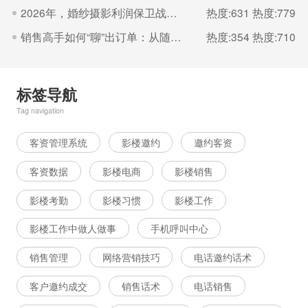
2026年，婚纱摄影利润保卫战的核心是“控成本
热度:631
热度:779
销售高手如何“聊”出订单：从随机应变到体系化沟通的艺术（二）
热度:354
热度:710
标签导航
Tag navigation
客资管理系统
影楼邀约
邀约客资
客资数据
影楼电商
影楼销售
影楼考勤
影楼习惯
影楼工作
影楼工作中做人做事
手机呼叫中心
销售管理
网络营销技巧
电话邀约话术
客户邀约成交
销售话术
电话销售