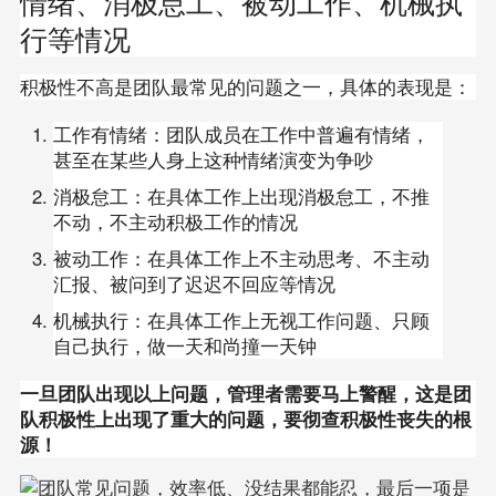
情绪、消极怠工、被动工作、机械执
行等情况
积极性不高是团队最常见的问题之一，具体的表现是：
工作有情绪：团队成员在工作中普遍有情绪，
甚至在某些人身上这种情绪演变为争吵
消极怠工：在具体工作上出现消极怠工，不推
不动，不主动积极工作的情况
被动工作：在具体工作上不主动思考、不主动
汇报、被问到了迟迟不回应等情况
机械执行：在具体工作上无视工作问题、只顾
自己执行，做一天和尚撞一天钟
一旦团队出现以上问题，管理者需要马上警醒，这是团
队积极性上出现了重大的问题，要彻查积极性丧失的根
源！