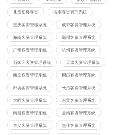
儿童影楼客资
济南客资管理系统
重庆客资管理系统
成都客资管理系统
海南客资管理系统
郑州客资管理系统
广州客资管理系统
杭州客资管理系统
石家庄客资管理系统
天津客资管理系统
商丘客资管理系统
周口客资管理系统
廊坊客资管理系统
长治客资管理系统
大同客资管理系统
东莞客资管理系统
南昌客资管理系统
曲靖客资管理系统
遵义客资管理系统
焦作客资管理系统