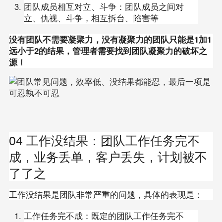
团队成员相互对立、斗争：团队成员之间对
立、仇视、斗争，相互拆台、陷害等
没有团队不需要凝聚力，没有凝聚力的团队只能是1加1
远小于2的结果，管理者需要找到团队凝聚力的破坏之
源！
04 工作没结果：团队工作任务完不
成，业务丢单，客户丢失，计划被不
了了之
工作没结果是团队非常严重的问题，具体的表现是：
工作任务完不成：既定的团队工作任务完不