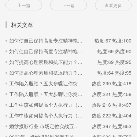
上一篇
下一篇
查看更多
相关文章
如何使自己保持高度专注精神饱满的状态？（二）
热度:67
热度:100
如何使自己保持高度专注精神饱满的状态？（一）
热度:69
热度:90
如何提高心理素质和抗压能力？（二）
热度:69
热度:95
如何提高心理素质和抗压能力？（一）
热度:64
热度:95
工作陷入瓶颈？五大步骤让你突破（二）
热度:230
热度:418
工作陷入瓶颈？五大步骤让你突破（一）
热度:221
热度:458
工作中该如何提高个人执行力（二）
热度:216
热度:437
工作中该如何提高个人执行力（一）
热度:222
热度:404
婚纱摄影行业·市场定位实战五步法
热度:367
热度:653
2026年，婚纱摄影利润保卫战的核心是“控成本
热度:606
热度:753