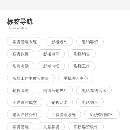
标签导航
Tag navigation
客资管理系统
影楼邀约
邀约客资
客资数据
影楼电商
影楼销售
影楼考勤
影楼习惯
影楼工作
影楼工作中做人做事
手机呼叫中心
销售管理
网络营销技巧
电话邀约话术
客户邀约成交
销售话术
电话销售
老客户转介绍
工资管理系统
影楼管理软件
客资管理
儿童客资
影楼客资软件