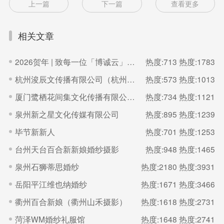
上一篇
下一篇
查看更多
相关文章
2026贺年 | 致每一位「博诚云」的家人
热度:713
热度:1783
杭州浚辰文传播有限公司（杭州无界影像空间）
热度:573
热度:1013
厦门鹭栖花间集文化传播有限公司（福建厦门良辰集摄影）
热度:734
热度:1121
泉州新之星文化传媒有限公司
热度:895
热度:1239
毕节新新人
热度:701
热度:1253
台州天台百合新新娘婚纱摄影
热度:948
热度:1465
泉州石狮蒂思婚纱
热度:2180
热度:3931
岳阳平江维也纳婚纱
热度:1671
热度:3466
衢州百合新娘（衢州山禾摄影）
热度:1618
热度:2731
菏泽WM婚纱礼服馆
热度:1648
热度:2741