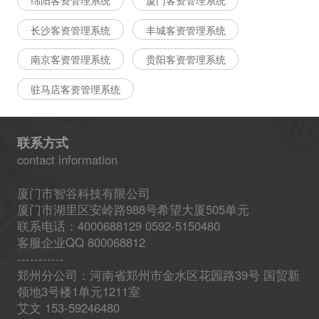
长沙客资管理系统
丰城客资管理系统
南京客资管理系统
贵阳客资管理系统
驻马店客资管理系统
联系方式
contact information
厦门市智谷科技有限公司
厦门市湖里区安岭路988号希望大厦505单元
联系电话：4000688129 0592-5150480
客服企业QQ 800068812
-----------
郑州分公司：河南省郑州市金水区花园路39号 国贸新
领地3号楼1单元1211室
艾文 153-59246480