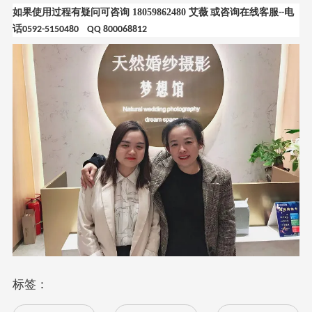
如果使用过程有疑问可咨询
18059862480
艾薇
或咨询在线客服
电
--
话
0592-5150480 QQ 800068812
标签：