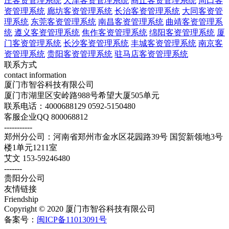
庄客资管理系统
天津客资管理系统
商丘客资管理系统
周口客
资管理系统
廊坊客资管理系统
长治客资管理系统
大同客资管
理系统
东莞客资管理系统
南昌客资管理系统
曲靖客资管理系
统
遵义客资管理系统
焦作客资管理系统
绵阳客资管理系统
厦
门客资管理系统
长沙客资管理系统
丰城客资管理系统
南京客
资管理系统
贵阳客资管理系统
驻马店客资管理系统
联系方式
contact information
厦门市智谷科技有限公司
厦门市湖里区安岭路988号希望大厦505单元
联系电话：4000688129 0592-5150480
客服企业QQ 800068812
-----------
郑州分公司：河南省郑州市金水区花园路39号 国贸新领地3号
楼1单元1211室
艾文 153-59246480
-------
贵阳分公司
友情链接
Friendship
Copyright © 2020 厦门市智谷科技有限公司
备案号：
闽ICP备11013091号