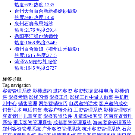
热度:699
热度:1235
台州天台百合新新娘婚纱摄影
热度:946
热度:1450
泉州石狮蒂思婚纱
热度:2176
热度:3914
岳阳平江维也纳婚纱
热度:1668
热度:3449
衢州百合新娘（衢州山禾摄影）
热度:1615
热度:2715
菏泽WM婚纱礼服馆
热度:1645
热度:2727
标签导航
Tag navigation
客资管理系统
影楼邀约
邀约客资
客资数据
影楼电商
影楼销
售
影楼考勤
影楼习惯
影楼工作
影楼工作中做人做事
手机呼
叫中心
销售管理
网络营销技巧
电话邀约话术
客户邀约成交
销售话术
电话销售
老客户转介绍
工资管理系统
影楼管理软件
客资管理
儿童客资
影楼客资软件
儿童影楼客资
济南客资管理
系统
重庆客资管理系统
成都客资管理系统
海南客资管理系统
郑州客资管理系统
广州客资管理系统
杭州客资管理系统
石家