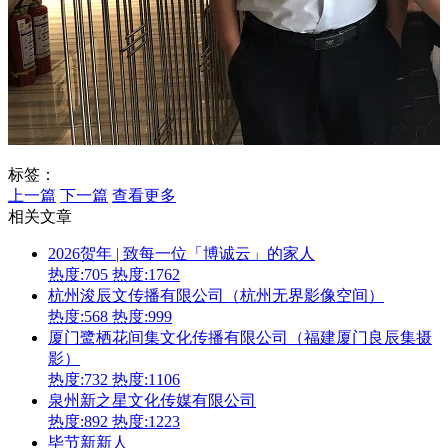
标签：
上一篇
下一篇
查看更多
相关文章
2026贺年 | 致每一位「博诚云」的家人
热度:705
热度:1762
杭州浚辰文传播有限公司（杭州无界影像空间）
热度:568
热度:999
厦门鹭栖花间集文化传播有限公司（福建厦门良辰集摄
影）
热度:732
热度:1106
泉州新之星文化传媒有限公司
热度:892
热度:1223
毕节新新人