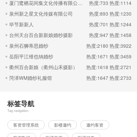
厦门鹭栖花间集文化传播有限公司（福建厦门良辰集摄影）
热度:733
热度:1114
泉州新之星文化传媒有限公司
热度:893
热度:1230
毕节新新人
热度:701
热度:1244
台州天台百合新新娘婚纱摄影
热度:947
热度:1458
泉州石狮蒂思婚纱
热度:2180
热度:3922
岳阳平江维也纳婚纱
热度:1671
热度:3459
衢州百合新娘（衢州山禾摄影）
热度:1618
热度:2721
菏泽WM婚纱礼服馆
热度:1647
热度:2733
标签导航
Tag navigation
客资管理系统
影楼邀约
邀约客资