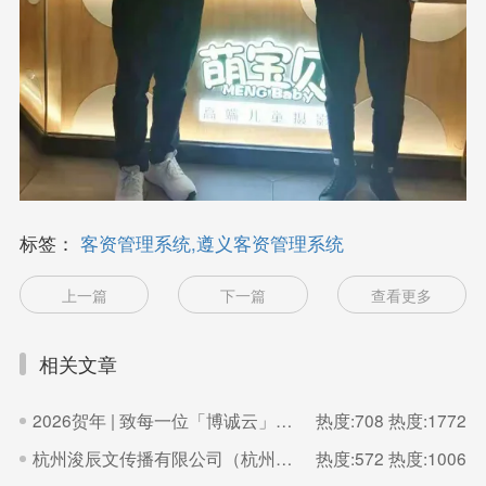
标签：
客资管理系统,遵义客资管理系统
上一篇
下一篇
查看更多
相关文章
2026贺年 | 致每一位「博诚云」的家人
热度:708
热度:1772
杭州浚辰文传播有限公司（杭州无界影像空间）
热度:572
热度:1006