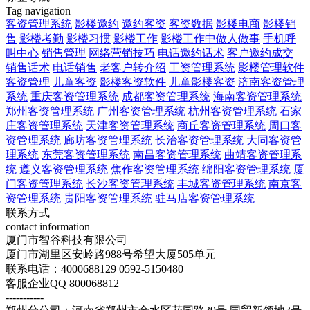
Tag navigation
客资管理系统
影楼邀约
邀约客资
客资数据
影楼电商
影楼销
售
影楼考勤
影楼习惯
影楼工作
影楼工作中做人做事
手机呼
叫中心
销售管理
网络营销技巧
电话邀约话术
客户邀约成交
销售话术
电话销售
老客户转介绍
工资管理系统
影楼管理软件
客资管理
儿童客资
影楼客资软件
儿童影楼客资
济南客资管理
系统
重庆客资管理系统
成都客资管理系统
海南客资管理系统
郑州客资管理系统
广州客资管理系统
杭州客资管理系统
石家
庄客资管理系统
天津客资管理系统
商丘客资管理系统
周口客
资管理系统
廊坊客资管理系统
长治客资管理系统
大同客资管
理系统
东莞客资管理系统
南昌客资管理系统
曲靖客资管理系
统
遵义客资管理系统
焦作客资管理系统
绵阳客资管理系统
厦
门客资管理系统
长沙客资管理系统
丰城客资管理系统
南京客
资管理系统
贵阳客资管理系统
驻马店客资管理系统
联系方式
contact information
厦门市智谷科技有限公司
厦门市湖里区安岭路988号希望大厦505单元
联系电话：4000688129 0592-5150480
客服企业QQ 800068812
-----------