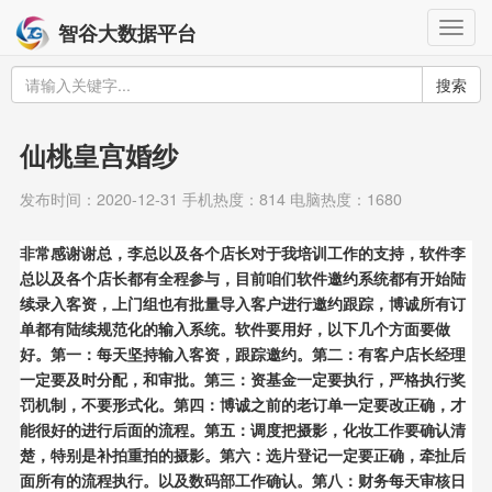
Togg
智谷大数据平台
navig
搜索
仙桃皇宫婚纱
发布时间：2020-12-31 手机热度：814 电脑热度：1680
非常感谢谢总，李总以及各个店长对于我培训工作的支持，软件李
总以及各个店长都有全程参与，目前咱们软件邀约系统都有开始陆
续录入客资，上门组也有批量导入客户进行邀约跟踪，博诚所有订
单都有陆续规范化的输入系统。软件要用好，以下几个方面要做
好。第一：每天坚持输入客资，跟踪邀约。第二：有客户店长经理
一定要及时分配，和审批。第三：资基金一定要执行，严格执行奖
罚机制，不要形式化。第四：博诚之前的老订单一定要改正确，才
能很好的进行后面的流程。第五：调度把摄影，化妆工作要确认清
楚，特别是补拍重拍的摄影。第六：选片登记一定要正确，牵扯后
面所有的流程执行。以及数码部工作确认。第八：财务每天审核日