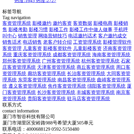
热度:1645
热度:2727
标签导航
Tag navigation
客资管理系统
影楼邀约
邀约客资
客资数据
影楼电商
影楼销
售
影楼考勤
影楼习惯
影楼工作
影楼工作中做人做事
手机呼
叫中心
销售管理
网络营销技巧
电话邀约话术
客户邀约成交
销售话术
电话销售
老客户转介绍
工资管理系统
影楼管理软件
客资管理
儿童客资
影楼客资软件
儿童影楼客资
济南客资管理
系统
重庆客资管理系统
成都客资管理系统
海南客资管理系统
郑州客资管理系统
广州客资管理系统
杭州客资管理系统
石家
庄客资管理系统
天津客资管理系统
商丘客资管理系统
周口客
资管理系统
廊坊客资管理系统
长治客资管理系统
大同客资管
理系统
东莞客资管理系统
南昌客资管理系统
曲靖客资管理系
统
遵义客资管理系统
焦作客资管理系统
绵阳客资管理系统
厦
门客资管理系统
长沙客资管理系统
丰城客资管理系统
南京客
资管理系统
贵阳客资管理系统
驻马店客资管理系统
联系方式
contact information
厦门市智谷科技有限公司
厦门市湖里区安岭路988号希望大厦505单元
联系电话：4000688129 0592-5150480