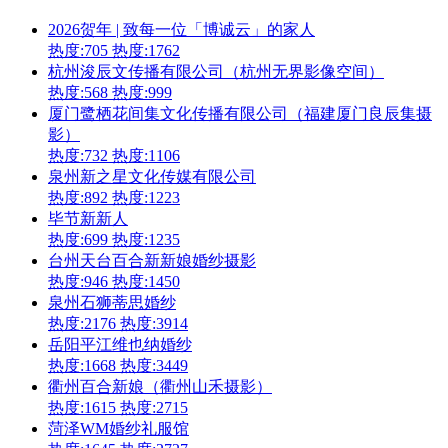
2026贺年 | 致每一位「博诚云」的家人
热度:705
热度:1762
杭州浚辰文传播有限公司（杭州无界影像空间）
热度:568
热度:999
厦门鹭栖花间集文化传播有限公司（福建厦门良辰集摄
影）
热度:732
热度:1106
泉州新之星文化传媒有限公司
热度:892
热度:1223
毕节新新人
热度:699
热度:1235
台州天台百合新新娘婚纱摄影
热度:946
热度:1450
泉州石狮蒂思婚纱
热度:2176
热度:3914
岳阳平江维也纳婚纱
热度:1668
热度:3449
衢州百合新娘（衢州山禾摄影）
热度:1615
热度:2715
菏泽WM婚纱礼服馆