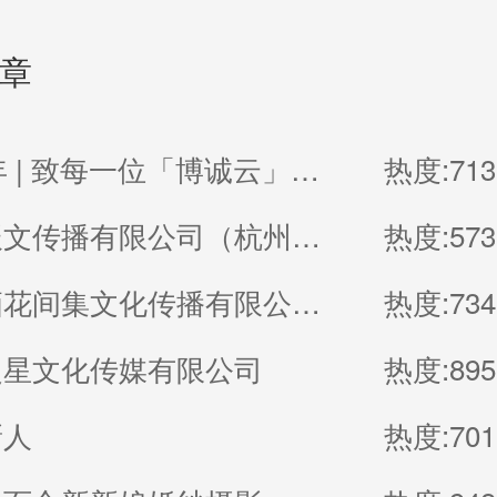
章
2026贺年 | 致每一位「博诚云」的家人
热度:713
杭州浚辰文传播有限公司（杭州无界影像空间）
热度:573
厦门鹭栖花间集文化传播有限公司（福建厦门良辰集摄影）
热度:734
之星文化传媒有限公司
热度:895
新人
热度:701