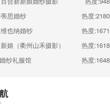
台百合新新娘婚纱摄影
热度:948
狮蒂思婚纱
热度:2180
江维也纳婚纱
热度:1671
合新娘（衢州山禾摄影）
热度:1618
M婚纱礼服馆
热度:1648
航
n