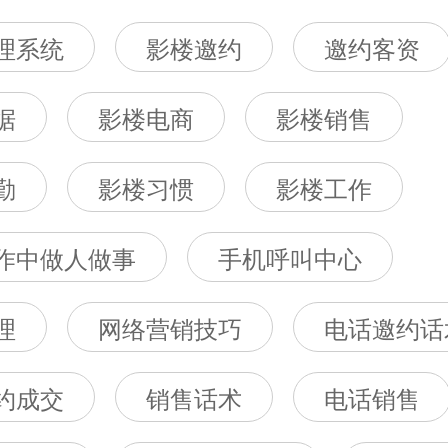
理系统
影楼邀约
邀约客资
据
影楼电商
影楼销售
勤
影楼习惯
影楼工作
作中做人做事
手机呼叫中心
理
网络营销技巧
电话邀约话
约成交
销售话术
电话销售