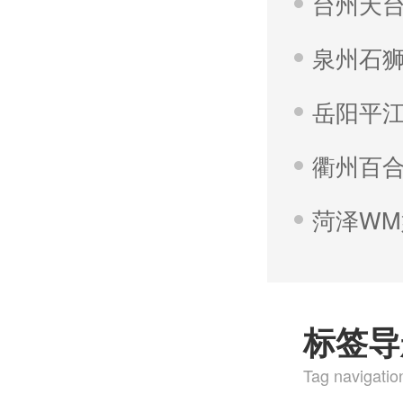
台州天
泉州石
岳阳平
衢州百
菏泽W
标签导
Tag navigatio