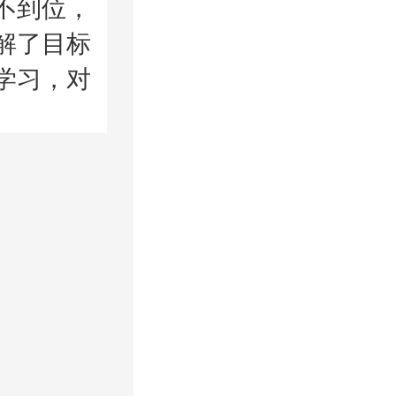
不到位，
解了目标
学习，对