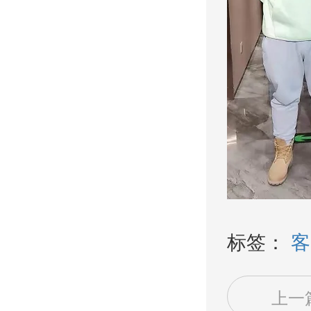
标签：
客
上一