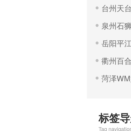
台州天
泉州石
岳阳平
衢州百
菏泽W
标签导
Tag navigatio