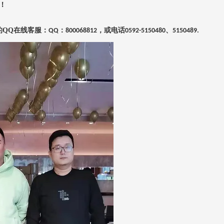
！
的
QQ
在线客服：
：
，或电话
、
QQ
800068812
0592-5150480
5150489.