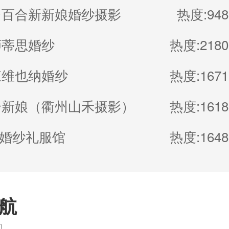
台百合新新娘婚纱摄影
热度:948
狮蒂思婚纱
热度:2180
江维也纳婚纱
热度:1671
合新娘（衢州山禾摄影）
热度:1618
M婚纱礼服馆
热度:1648
航
n