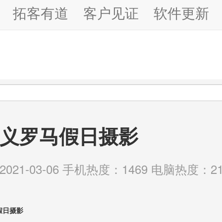
拓客有道
客户见证
软件更新
义罗马假日摄影
21-03-06 手机热度：1469 电脑热度：21
假日摄影