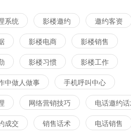
理系统
影楼邀约
邀约客资
据
影楼电商
影楼销售
勤
影楼习惯
影楼工作
作中做人做事
手机呼叫中心
理
网络营销技巧
电话邀约话
约成交
销售话术
电话销售