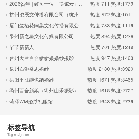
2026贺年 | 致每一位「博诚云」的家人
热度:711
热度:1779
杭州浚辰文传播有限公司（杭州无界影像空间）
热度:572
热度:1011
厦门鹭栖花间集文化传播有限公司（福建厦门良辰集摄影）
热度:733
热度:1119
泉州新之星文化传媒有限公司
热度:894
热度:1236
毕节新新人
热度:701
热度:1249
台州天台百合新新娘婚纱摄影
热度:947
热度:1463
泉州石狮蒂思婚纱
热度:2180
热度:3929
岳阳平江维也纳婚纱
热度:1671
热度:3465
衢州百合新娘（衢州山禾摄影）
热度:1618
热度:2727
菏泽WM婚纱礼服馆
热度:1648
热度:2739
标签导航
Tag navigation