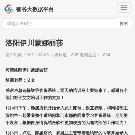
Togg
智谷大数据平台
navig
搜索
洛阳伊川蒙娜丽莎
发布时间：2021-03-06 手机热度：865 电脑热度：1894
河南洛阳伊川蒙娜丽莎
培训老师：艾文
感谢卢总选择智谷客资系统，两天的培训马上要结束了，感谢各个
部门对于艾文培训工作的支持！
1
月
日下午，静媛店长开始录入员工账号，设置权限，和网络部主
4
管姚兰一起带着整个邀约部和门市部的同事学习客资系统，期间勇
于发言，根据自身情况结合软件更加便捷的为邀约部的工作助力！
1
月
日，卢总、静媛店长、和姚兰主管带着邀约部的同事开始录入
5