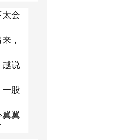
不太会
出来，
，越说
，一股
心翼翼
了