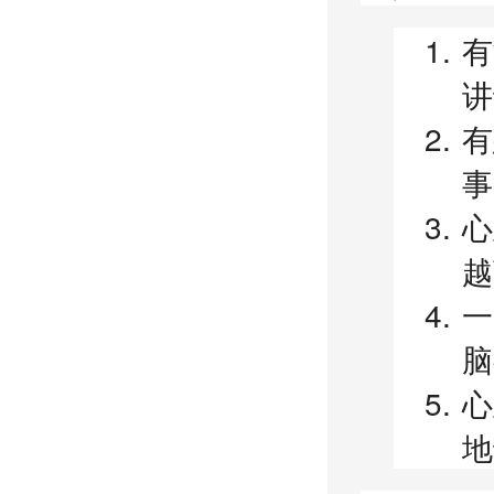
有
讲
有
事
心
越
一
脑
心
地