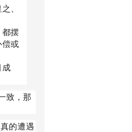
皇之、
，都摆
补偿或
目成
一致，那
可真的遭遇