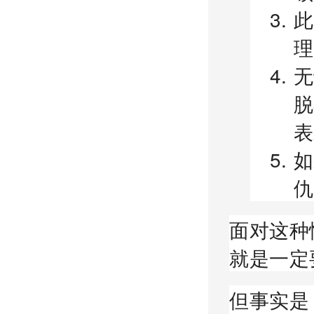
此
理
无
脱
表
如
仇
面对这种
就是一定
但事实是