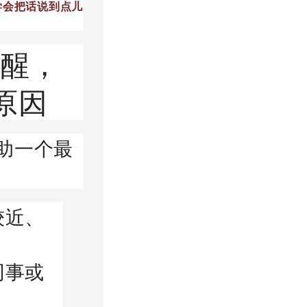
学会把话说到点儿
提醒，
原因
助一个最
较近、
同事或