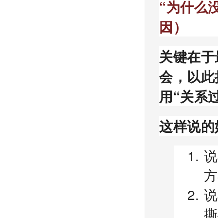
“为什么
因）
关键在于
会，以此
用“关系
这样说的
说
方
说
撕