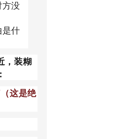
对方没
由是什
近，装糊
：
”（这是绝