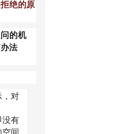
是拒绝的原
追问的机
有办法
示，对
即没有
的空间