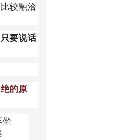
都比较融洽
，只要说话
拒绝的原
车坐
案