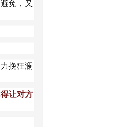
可避免，又
，力挽狂澜
说得让对方