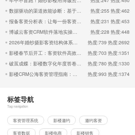
年中不盲跑！婚纱影楼用博诚云系统做客资复盘，下半年业绩翻倍
热度:247
热度:450
数据驱动的渠道效能诊断：基于销控表的深度分析
热度:255
热度:462
报备客资分析表：让每一份客资都产生价值的“经营仪表盘”
热度:231
热度:453
博诚云客资CRM软件落地实操指南
热度:228
热度:448
2026年婚纱摄影客资结构体系与精细化跟单指南
热度:739
热度:2692
影楼春节后开工：客资软件高效运维要点
热度:703
热度:1351
破茧成蝶：影楼数字化年度答卷—博诚云ERP与CRM系统落地应用深度总结
热度:780
热度:1330
影楼CRM公海客资管理指南：从“沉睡名单”到“复购与转介绍引擎
热度:993
热度:1374
标签导航
Tag navigation
客资管理系统
影楼邀约
邀约客资
客资数据
影楼电商
影楼销售