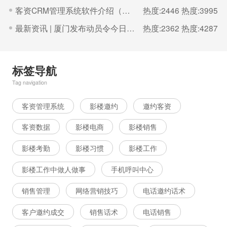
客资CRM管理系统软件介绍（客户端）
热度:2446
热度:3995
最新资讯 | 厦门发布动员令今日15时起全市“三停一休”！ 博诚云客服服务公告
热度:2362
热度:4287
标签导航
Tag navigation
客资管理系统
影楼邀约
邀约客资
客资数据
影楼电商
影楼销售
影楼考勤
影楼习惯
影楼工作
影楼工作中做人做事
手机呼叫中心
销售管理
网络营销技巧
电话邀约话术
客户邀约成交
销售话术
电话销售