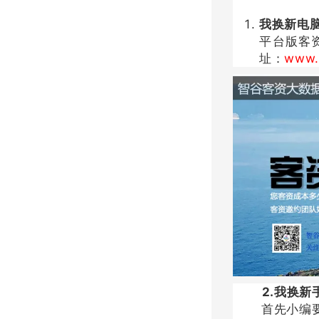
我换新电
平台版客
址：
www.
2.我换新手
首先小编要恭