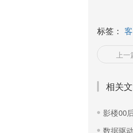
标签：
客
上一
相关文