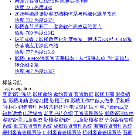
博诚云客资CRM软件落地实操指南
热度:225
热度:430
2026年婚纱摄影客资结构体系与精细化跟单指南
热度:732
热度:2674
影楼春节后开工：客资软件高效运维要点
热度:700
热度:1342
破茧成蝶：影楼数字化年度答卷—博诚云ERP与CRM系
统落地应用深度总结
热度:777
热度:1319
影楼CRM公海客资管理指南：从“沉睡名单”到“复购与
转介绍引擎
热度:987
热度:1367
标签导航
Tag navigation
客资管理系统
影楼邀约
邀约客资
客资数据
影楼电商
影楼销
售
影楼考勤
影楼习惯
影楼工作
影楼工作中做人做事
手机呼
叫中心
销售管理
网络营销技巧
电话邀约话术
客户邀约成交
销售话术
电话销售
老客户转介绍
工资管理系统
影楼管理软件
客资管理
儿童客资
影楼客资软件
儿童影楼客资
济南客资管理
系统
重庆客资管理系统
成都客资管理系统
海南客资管理系统
郑州客资管理系统
广州客资管理系统
杭州客资管理系统
石家