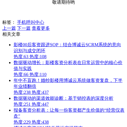
敬请期待哟
标签：
手机呼叫中心
上一篇
下一篇
查看更多
相关文章
影楼00后客资跟进SOP：结合博诚云SCRM系统的意向
识别与成交闭环
热度:63
热度:108
数据驱动增长：影楼客资分析表在日常运营中的核心价
值与实践
热度:66
热度:110
年中不盲跑！婚纱影楼用博诚云系统做客资复盘，下半
年业绩翻倍
热度:238
热度:437
数据驱动的渠道效能诊断：基于销控表的深度分析
热度:251
热度:447
报备客资分析表：让每一份客资都产生价值的“经营仪表
盘”
热度:229
热度:438