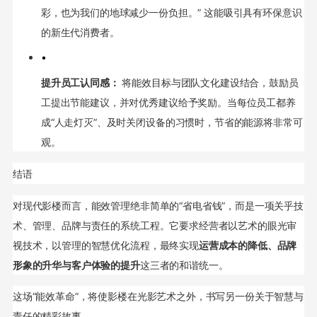
彩，也为我们的地球减少一份负担。” 这能吸引具有环保意识
的新生代消费者。
•
提升员工认同感：
将能效目标与团队文化建设结合，鼓励员
工提出节能建议，并对优秀建议给予奖励。当每位员工都养
成“人走灯灭”、及时关闭设备的习惯时，节省的能源将非常可
观。
结语
对现代影楼而言，能效管理绝非简单的“省电省钱”，而是一项关乎技
术、管理、品牌与责任的系统工程。它要求经营者以艺术的眼光审
视技术，以管理的智慧优化流程，最终实现
运营成本的降低、品牌
形象的升华与客户体验的提升
这三者的和谐统一。
这场“能效革命”，将使影楼在光影艺术之外，书写另一份关于智慧与
责任的精彩故事。