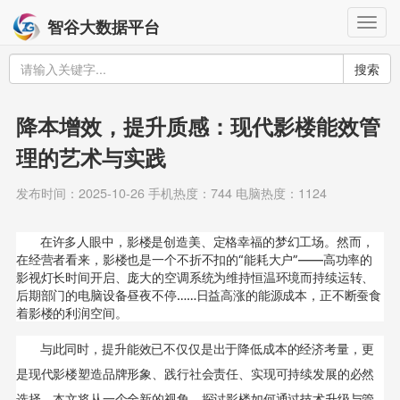
Togg
智谷大数据平台
navig
搜索
降本增效，提升质感：现代影楼能效管
理的艺术与实践​
发布时间：2025-10-26 手机热度：744 电脑热度：1124
在许多人眼中，影楼是创造美、定格幸福的梦幻工场。然而，
在经营者看来，影楼也是一个不折不扣的“能耗大户”——高功率的
影视灯长时间开启、庞大的空调系统为维持恒温环境而持续运转、
后期部门的电脑设备昼夜不停……日益高涨的能源成本，正不断蚕食
着影楼的利润空间。
与此同时，提升能效已不仅仅是出于降低成本的经济考量，更
是现代影楼塑造品牌形象、践行社会责任、实现可持续发展的必然
选择。本文将从一个全新的视角，探讨影楼如何通过技术升级与管