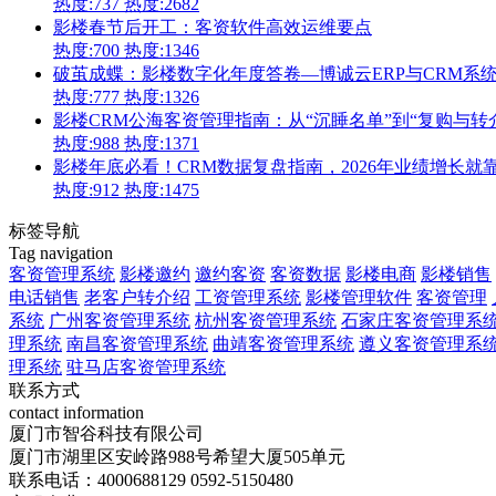
热度:737
热度:2682
影楼春节后开工：客资软件高效运维要点
热度:700
热度:1346
破茧成蝶：影楼数字化年度答卷—博诚云ERP与CRM系
热度:777
热度:1326
影楼CRM公海客资管理指南：从“沉睡名单”到“复购与转
热度:988
热度:1371
影楼年底必看！CRM数据复盘指南，2026年业绩增长就
热度:912
热度:1475
标签导航
Tag navigation
客资管理系统
影楼邀约
邀约客资
客资数据
影楼电商
影楼销售
电话销售
老客户转介绍
工资管理系统
影楼管理软件
客资管理
系统
广州客资管理系统
杭州客资管理系统
石家庄客资管理系
理系统
南昌客资管理系统
曲靖客资管理系统
遵义客资管理系
理系统
驻马店客资管理系统
联系方式
contact information
厦门市智谷科技有限公司
厦门市湖里区安岭路988号希望大厦505单元
联系电话：4000688129 0592-5150480