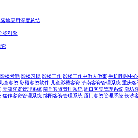
统落地应用深度总结
介绍引擎
靠它
影楼考勤
影楼习惯
影楼工作
影楼工作中做人做事
手机呼叫中心
儿童客资
影楼客资软件
儿童影楼客资
济南客资管理系统
重庆客
统
天津客资管理系统
商丘客资管理系统
周口客资管理系统
廊坊
统
焦作客资管理系统
绵阳客资管理系统
厦门客资管理系统
长沙