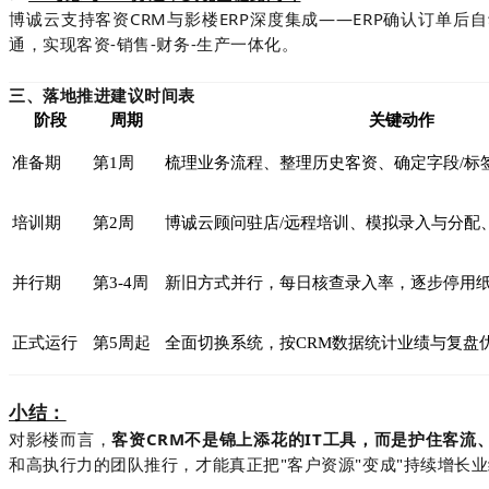
博诚云支持客资CRM与影楼ERP深度集成——ERP确认订
通，实现客资-销售-财务-生产一体化。
三、落地推进建议时间表
阶段
周期
关键动作
准备期
第1周
梳理业务流程、整理历史客资、确定字段/标
培训期
第2周
博诚云顾问驻店/远程培训、模拟录入与分配
并行期
第3-4周
新旧方式并行，每日核查录入率，逐步停用
正式运行
第5周起
全面切换系统，按CRM数据统计业绩与复盘
小结：
对影楼而言，
客资CRM不是锦上添花的IT工具，而是护住客
和高执行力的团队推行，才能真正把"客户资源"变成"持续增长业