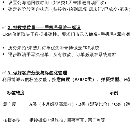
设置公海池回收时间（如A类1天未跟进自动回收）
确定各阶段客户状态（待接收/约到店/到店未订/已成交/流失
✅
2. 抓数据质量——手机号是唯一标识
CRM价值取决于数据准确性。要求门市录入
姓名+手机号+意向
历史未拍/未选片订单优先补录博诚云ERP系统
逐步取消手写流程单，所有收款、订单必须在系统建档
✅
3. 做好客户分级与标签化管理
利用博诚云的标签功能，按
意向度（A/B/C类）、拍摄类型、
标签维度
示例
意向度
A类（本月婚期高意向）/ B类（观望比价）/ C类（
拍摄类型
婚纱摄影 / 轻旅拍 / 闺蜜写真 / 亲子照等