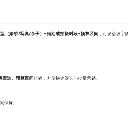
）
类型（婚纱/写真/亲子）+婚期或拍摄时段+预算区间
，可设必填字
来源渠道、预算区间
打标，方便快速筛选与批量营销。
远期储备）