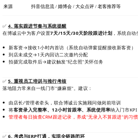
来源
抖音信息流 / 婚博会 / 大众点评 / 老客推荐等
✅
4. 落实跟进节奏与系统提醒
在博诚云中为客户设置
7天/15天/30天阶段跟进计划
，系统自动
新客资→接收1小时内首访（系统自动弹窗提醒接收新客资）
到店未成交→1天内回访二次邀约分配
拍摄完成取件后→建议触发"纪念照"关怀任务
✅
5. 重视员工培训与推行考核
落地阻力常来自一线门市"嫌麻烦"。建议：
由店长/管理者牵头，联合博诚云实施顾问做岗前培训
将
客资录入完整率、12小时首跟率、系统使用率
纳入门市KPI
管理者每日抽查CRM跟进记录，养成"无录入不算跟进"的习
✅
6. 考虑与ERP打通，实现全链路闭环