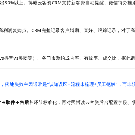
出30%以上。博诚云客资CRM支持新客资自动提醒、微信待办推
利润复购点。CRM完整记录客户婚期、喜好、跟踪记录，对于高
vs抖音vs美团等）、各门市邀约成功率、有效率、成交比，据此
功能，落地失败主因通常是"认知误区+流程未梳理+员工抵触"，而非
片→取件→售后
各环节标准化，再对照博诚云客资后台配置字段、状