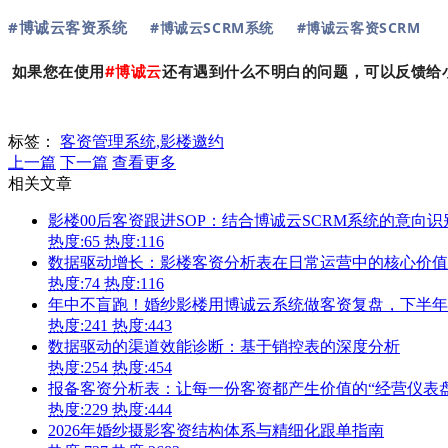
#博诚云客资系统
#博诚云SCRM系统
#博诚云客资SCRM
如果您在使用
#
博诚云
还有遇到什么不明白的问题，可以反馈给
标签：
客资管理系统,影楼邀约
上一篇
下一篇
查看更多
相关文章
影楼00后客资跟进SOP：结合博诚云SCRM系统的意向
热度:65
热度:116
数据驱动增长：影楼客资分析表在日常运营中的核心价值
热度:74
热度:116
年中不盲跑！婚纱影楼用博诚云系统做客资复盘，下半年
热度:241
热度:443
数据驱动的渠道效能诊断：基于销控表的深度分析
热度:254
热度:454
报备客资分析表：让每一份客资都产生价值的“经营仪表盘
热度:229
热度:444
2026年婚纱摄影客资结构体系与精细化跟单指南