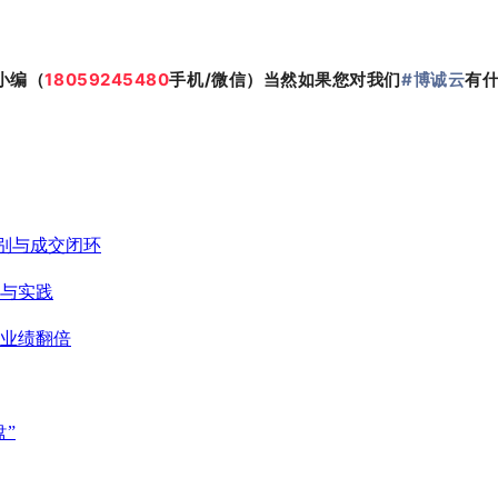
小编（
18059245480
手机/微信）当然如果您对我们
#博诚云
有
识别与成交闭环
与实践
业绩翻倍
”