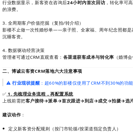
行业数据显示，新客资在咨询后
24小时内首次回访
，转化率可高
的浪费。
3. 全周期客户价值挖掘（复拍/转介绍）
影楼不止做一次性婚纱单——亲子照、全家福、周年纪念照都是高
沉睡客资。
4. 数据驱动经营决策
管理者可通过CRM直观查看：
各渠道获客成本与转化率
（婚博会
二、博诚云客资CRM落地六大注意事项
⚠️
行业现状提醒
：超60%的影楼仅使用了CRM不到30%的
✅
1. 先梳理业务流程，再配置系统
上线前需把
客户接待→派单→首次跟进→到店→成交→拍摄→选
建议动作
：
定义新客资分配规则（按门市轮循/按渠道指定负责人）