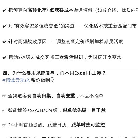
✔️ 把预算向
高转化率+低获客成本
渠道倾斜（如转介绍、优质内
✔️ 对"有效客资多但成交低"的渠道——优化话术或重新匹配门市
✔️ 针对高频战败原因——调整套餐定价或增加档期灵活度
✔️ 启动S/A级未成交客资
二次激活跟进
，为国庆旺季蓄水
四、为什么要用系统复盘，而不用Excel手工凑？
#博诚云系统
帮你做到👇
✅ 全渠道客资
自动归集、自动去重
，不丢不撞单
✅ 智能标签+S/A/B/C分级，
跟单优先级一目了然
✅ 24小时首触提醒、跟进日历，
跟单时效可监控