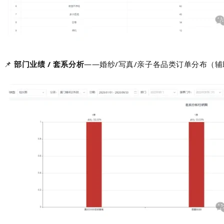
📌
部门业绩 / 套系分析
——婚纱/写真/亲子各品类订单分布（