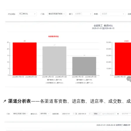
📌
渠道分析表
——各渠道客资数、进店数、进店率、成交数、成