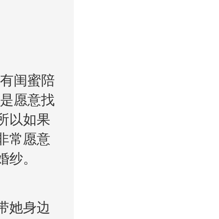
有闺蜜陪
人是愿意找
所以如果
非常愿意
婚纱。
带她身边