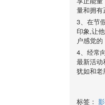
享正能量
量和拥有
3、在节
印象,让
户感觉的
4、经常
最新活动
犹如和老
标签：
影