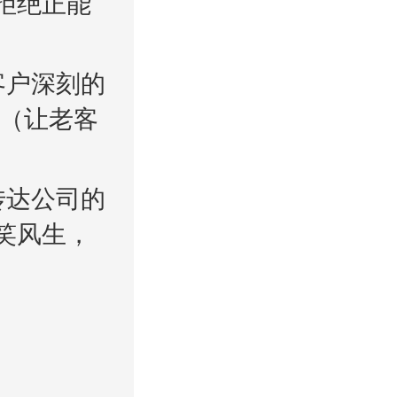
拒绝正能
客户深刻的
友（让老客
传达公司的
笑风生，