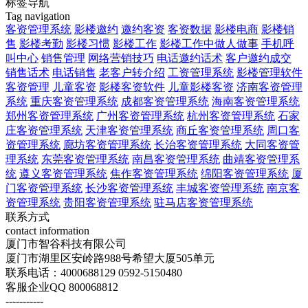
标签导航
Tag navigation
客资管理系统
影楼邀约
邀约客资
客资数据
影楼电商
影楼销
售
影楼考勤
影楼习惯
影楼工作
影楼工作中做人做事
手机呼
叫中心
销售管理
网络营销技巧
电话邀约话术
客户邀约成交
销售话术
电话销售
老客户转介绍
工资管理系统
影楼管理软件
客资管理
儿童客资
影楼客资软件
儿童影楼客资
济南客资管理
系统
重庆客资管理系统
成都客资管理系统
海南客资管理系统
郑州客资管理系统
广州客资管理系统
杭州客资管理系统
石家
庄客资管理系统
天津客资管理系统
商丘客资管理系统
周口客
资管理系统
廊坊客资管理系统
长治客资管理系统
大同客资管
理系统
东莞客资管理系统
南昌客资管理系统
曲靖客资管理系
统
遵义客资管理系统
焦作客资管理系统
绵阳客资管理系统
厦
门客资管理系统
长沙客资管理系统
丰城客资管理系统
南京客
资管理系统
贵阳客资管理系统
驻马店客资管理系统
联系方式
contact information
厦门市智谷科技有限公司
厦门市湖里区安岭路988号希望大厦505单元
联系电话：4000688129 0592-5150480
客服企业QQ 800068812
-----------