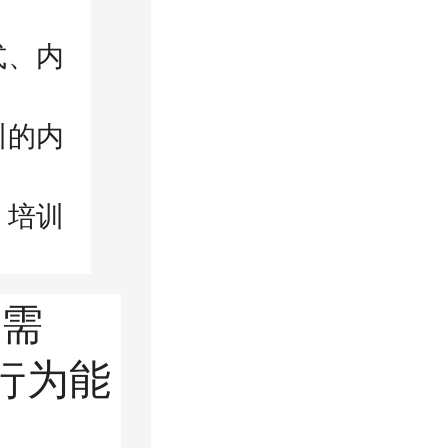
式、内
训的内
，培训
本需
行为能