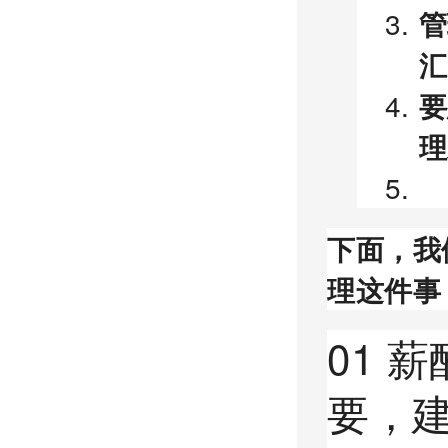
管
汇
要
理
下面，我
理这件事
01 
要，