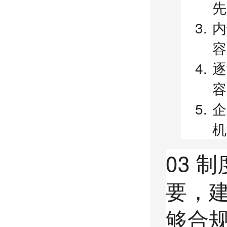
先
内
容
逐
容
企
机
03 
要，
够合