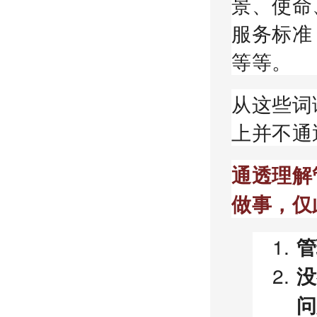
景、使命
服务标准
等等。
从这些词
上并不通
通透理解
做事，仅
管
没
问