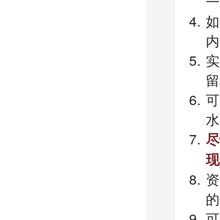
一
如
内
实
留
可
水
尽
现
资
的
可