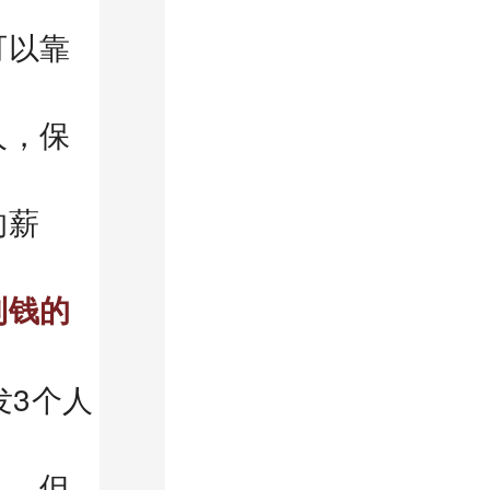
可以靠
人，保
的薪
到钱的
发3个人
人，但