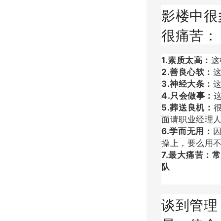
影楼中很
很痛苦：
1.素质太高：
这
2.善良心软：
3.神经大条：
4.只会做事：
5.葬送良机：
面请职业经理
6.学而无用：
操上，要么用
7.最大痛苦：
队
谈到管理