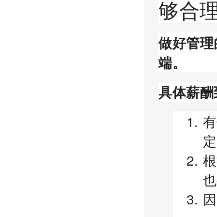
够合
做好管理
端。
具体薪酬
有
定
根
也
因