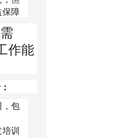
益保障
务需
工作能
括：
训，包
过培训